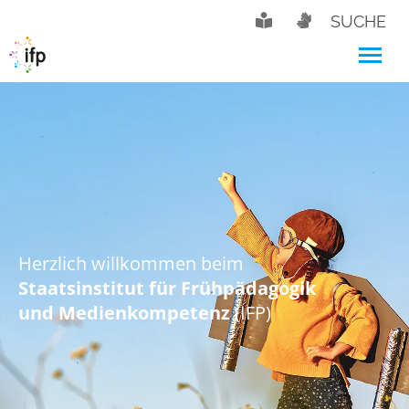
SUCHE
Herzlich willkommen beim
Staatsinstitut für Frühpädagogik
und Medienkompetenz
(IFP)