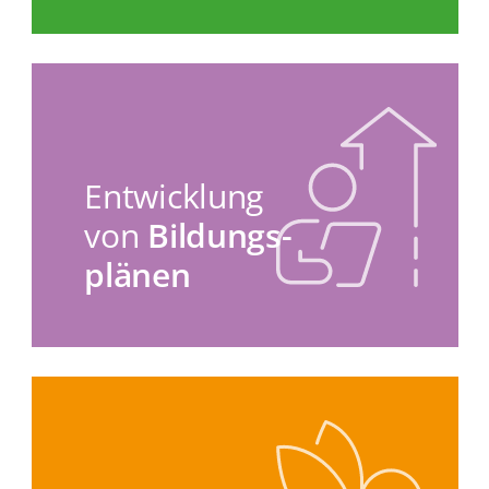
Entwicklung
von
Bildungs­
plänen