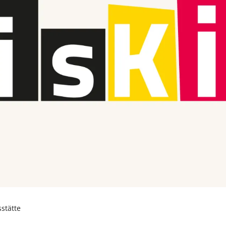
e
Umgang mit Krisen
sstätte