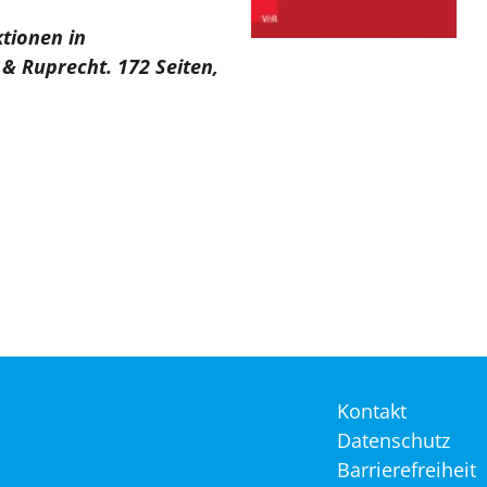
ktionen in
& Ruprecht. 172 Seiten,
Navigation
Kontakt
überspringen
Datenschutz
Barrierefreiheit