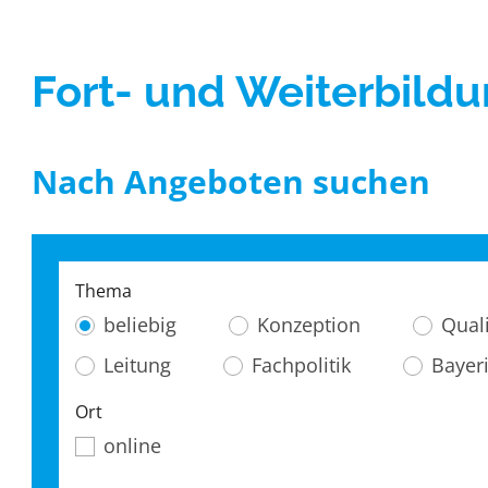
Gute Praxis / Best practic
Fort- und Weiterbild
Nach Angeboten suchen
Thema
beliebig
Konzeption
Qual
Leitung
Fachpolitik
Bayer
Ort
online