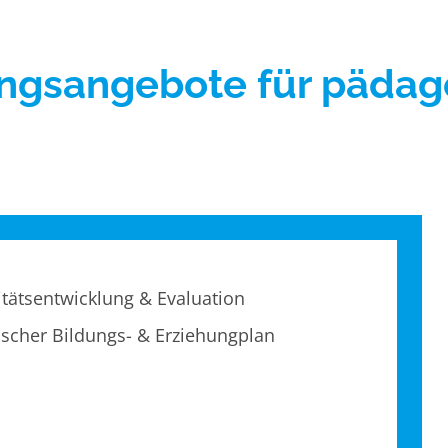
e
Umgang mit Krisen
ungsangebote für pädag
itätsentwicklung & Evaluation
ischer Bildungs- & Erziehungplan