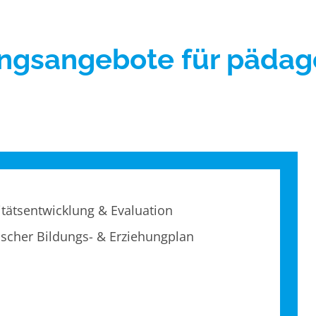
e
Umgang mit Krisen
ungsangebote für pädag
itätsentwicklung & Evaluation
ischer Bildungs- & Erziehungplan