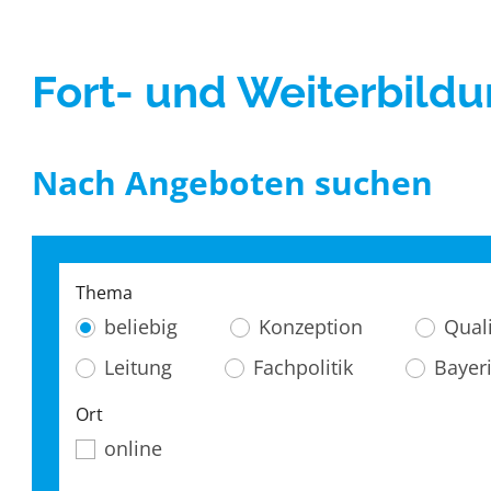
Gute Praxis / Best practic
Fort- und Weiterbild
Nach Angeboten suchen
Thema
beliebig
Konzeption
Qual
Leitung
Fachpolitik
Bayer
Ort
online