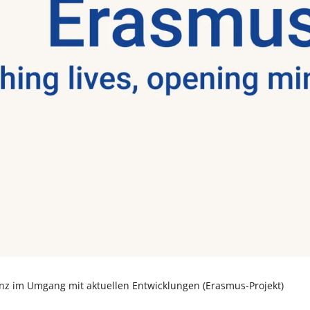
e
Umgang mit Krisen
z im Umgang mit aktuellen Entwicklungen (Erasmus-Projekt)